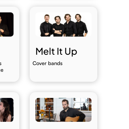
Melt It Up
s
Cover bands
ce