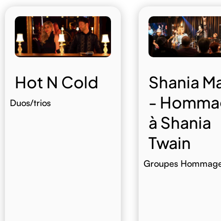
Hot N Cold
Shania M
- Homma
Duos/trios
à Shania
Twain
Groupes Hommag