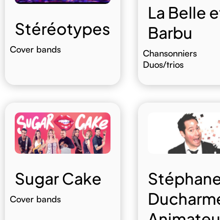
La Belle e
Stéréotypes
Barbu
Cover bands
Chansonniers
Duos/trios
Sugar Cake
Stéphan
Ducharme
Cover bands
Animateu