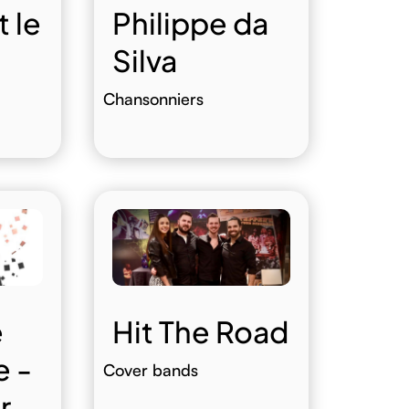
Philippe da
t le
Silva
Chansonniers
e
Hit The Road
 -
Cover bands
r